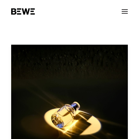
PORTFOLIO
CHI SIAMO
SERVIZI
RISORSE
ADVOCACY
CONTATTACI
ENGLISH