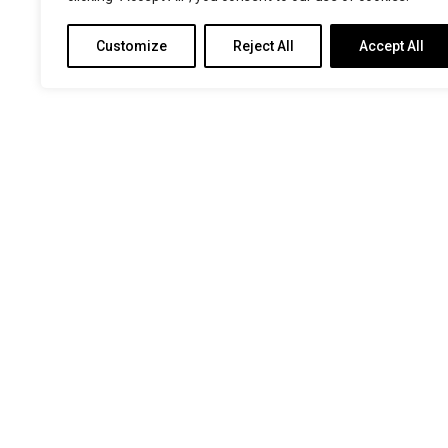
Customize
Reject All
Accept All
Non è stato trovato nulla.
PREMI
Sede Operativa:
Via Meda, 45
20141 – MILANO (ITALY)
Sede legale:
P.zza San Sepolcro, 2
20123 – MILANO (ITALY)