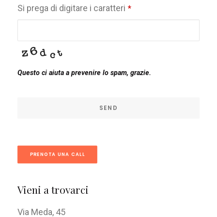
Si prega di digitare i caratteri
*
Questo ci aiuta a prevenire lo spam, grazie.
SEND
This
field
PRENOTA UNA CALL
should
be
Vieni a trovarci
left
blank
Via Meda, 45