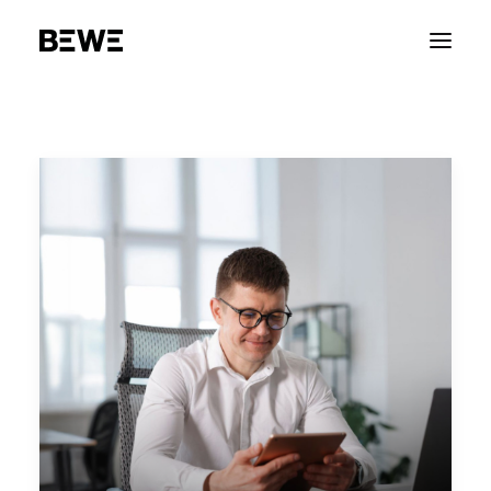
PORTFOLIO
CHI SIAMO
SERVIZI
RISORSE
ADVOCACY
CONTATTACI
ENGLISH