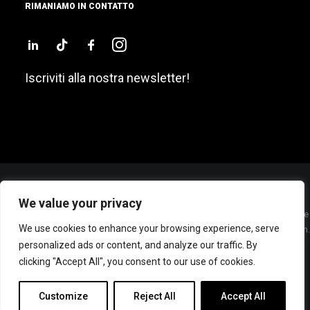
RIMANIAMO IN CONTATTO
Iscriviti alla nostra newsletter!
We value your privacy
Sede Legale: P.zza San Sepolcro, 2 – 20123 – MILANO (ITALY) – Cap. Sociale
We use cookies to enhance your browsing experience, serve
€ 60.000 Int. Vers. – Cod. Fisc./P. IVA e Iscrizione Registro Imprese di Milano n.
personalized ads or content, and analyze our traffic. By
07285800962 – R.E.A. MI 1948551 –
© BEWE Srl, tutti i diritti riservati |
Privacy policy
clicking "Accept All", you consent to our use of cookies.
Whats
Contattaci
Customize
Reject All
Accept All