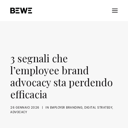
PORTFOLIO
CHI SIAMO
3 segnali che
SERVIZI
l’employee brand
RISORSE
ADVOCACY
advocacy sta perdendo
CONTATTACI
efficacia
26 GENNAIO 2026
|
IN
EMPLOYER BRANDING
,
DIGITAL STRATEGY
,
ADVOCACY