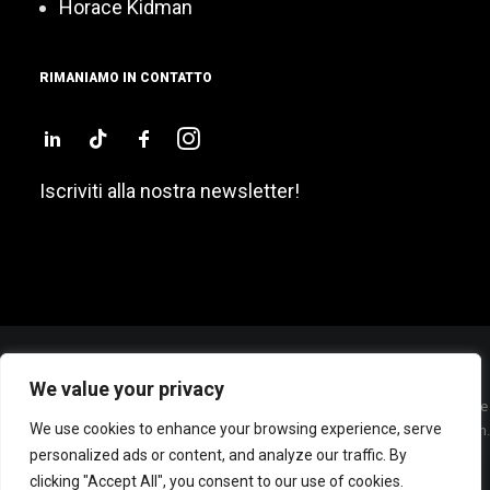
Horace Kidman
RIMANIAMO IN CONTATTO
Iscriviti alla nostra newsletter!
We value your privacy
Sede Legale: P.zza San Sepolcro, 2 – 20123 – MILANO (ITALY) – Cap. Sociale
We use cookies to enhance your browsing experience, serve
€ 60.000 Int. Vers. – Cod. Fisc./P. IVA e Iscrizione Registro Imprese di Milano n.
personalized ads or content, and analyze our traffic. By
07285800962 – R.E.A. MI 1948551 –
© BEWE Srl, tutti i diritti riservati |
Privacy policy
clicking "Accept All", you consent to our use of cookies.