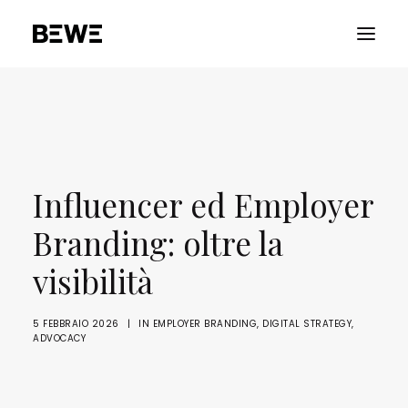
PORTFOLIO
CHI SIAMO
SERVIZI
Influencer ed Employer
RISORSE
Branding: oltre la
ADVOCACY
visibilità
CONTATTACI
5 FEBBRAIO 2026
|
IN
EMPLOYER BRANDING
,
DIGITAL STRATEGY
,
ADVOCACY