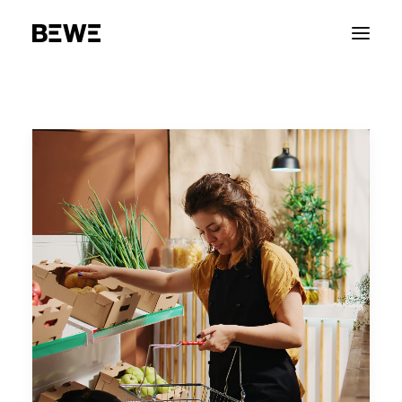
PORTFOLIO
CHI SIAMO
SERVIZI
RISORSE
ADVOCACY
CONTATTACI
ENGLISH