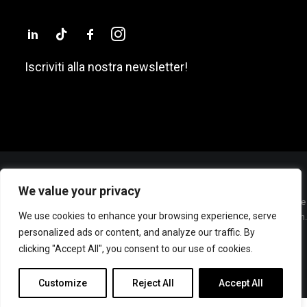
Iscriviti alla nostra newsletter!
We value your privacy
Sede Legale: P.zza San Sepolcro, 2 – 20123 – MILANO (ITALY) – Cap. Sociale
We use cookies to enhance your browsing experience, serve
€ 60.000 Int. Vers. – Cod. Fisc./P. IVA e Iscrizione Registro Imprese di Milano n.
personalized ads or content, and analyze our traffic. By
07285800962 – R.E.A. MI 1948551 –
© BEWE Srl, tutti i diritti riservati |
Privacy policy
clicking "Accept All", you consent to our use of cookies.
Whats
Contattaci
Customize
Reject All
Accept All
!-- Tracking Code -->