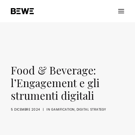
PORTFOLIO
CHI SIAMO
SERVIZI
Food & Beverage:
RISORSE
l’Engagement e gli
ADVOCACY
strumenti digitali
CONTATTACI
5 DICEMBRE 2024
|
IN
GAMIFICATION
,
DIGITAL STRATEGY