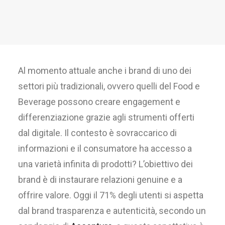
Al momento attuale
anche
i
brand
d
i uno dei
settor
i più tradizionali,
ovvero
quelli del
Fo
od
e
B
everage
possono
creare engagement
e
differenziazione grazie agli strumenti offerti
dal digitale.
Il
contesto
è
sovraccarico
di
informa
zioni e il consumatore
ha
accesso a
una varietà in
finita di prodotti?
L’obiettivo dei
brand
è di
instaurare relazioni genuine e a
offrire valore. Oggi il 71%
degli
utenti si aspetta
dal
brand
trasparenz
a e autenticità, secondo un