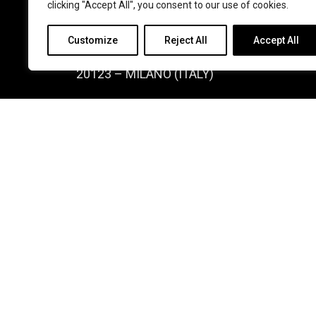
clicking "Accept All", you consent to our use of cookies.
Sede legale:
Customize
Reject All
Accept All
P.zza San Sepolcro, 2
20123 – MILANO (ITALY)
T: +39 02 8086.2038
F: +39 02 8699.7793
Contattaci
Sede Legale: P.zza San Sepolcro, 2 – 20123 – MILANO (ITALY
© BEWE Srl, tutti i diritti riservati |
Privacy policy
!-- Tracking Code -->