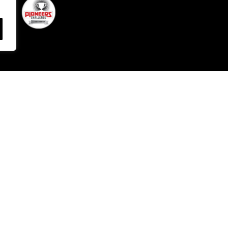
) – Cap. Sociale € 60.000 Int. Vers. – Cod. Fisc./P. IVA e Iscrizione Registro