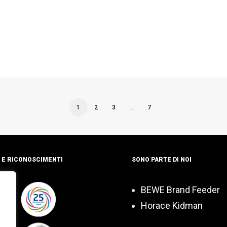
1
2
3
…
7
 E RICONOSCIMENTI
SONO PARTE DI NOI
BEWE Brand Feeder
Horace Kidman