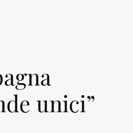
pagna
nde unici”