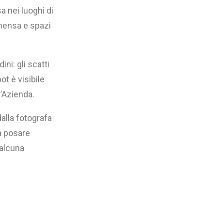
a nei luoghi di
e mensa e spazi
ni: gli scatti
ot è visibile
l’Azienda.
alla fotografa
a posare
 alcuna