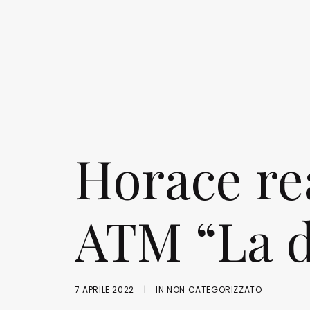
Horace re
ATM “La di
7 APRILE 2022
|
IN
NON CATEGORIZZATO