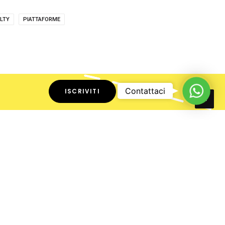
LTY
PIATTAFORME
What
Contattaci
ISCRIVITI
PROSSIMO