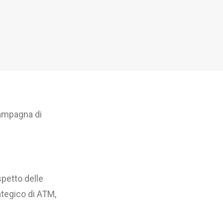
campagna di
spetto delle
ategico di ATM,