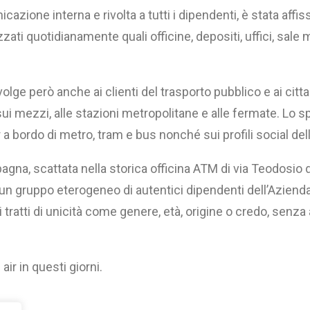
zione interna e rivolta a tutti i dipendenti, è stata affiss
izzati quotidianamente quali officine, depositi, uffici, sal
lge però anche ai clienti del trasporto pubblico e ai cittadi
sui mezzi, alle stazioni metropolitane e alle fermate. Lo sp
a bordo di metro, tram e bus nonché sui profili social del
agna, scattata nella storica officina ATM di via Teodosio d
 un gruppo eterogeneo di autentici dipendenti dell’Aziend
 tratti di unicità come genere, età, origine o credo, senza
ir in questi giorni.