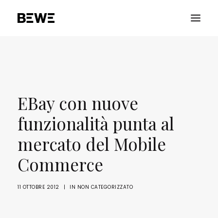
PORTFOLIO
CHI SIAMO
EBay con nuove
SERVIZI
RISORSE
funzionalità punta al
ADVOCACY
mercato del Mobile
CONTATTACI
Commerce
11 OTTOBRE 2012
|
IN
NON CATEGORIZZATO