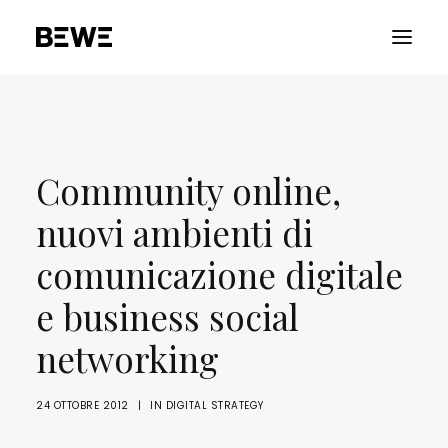
PORTFOLIO
CHI SIAMO
Community online,
SERVIZI
nuovi ambienti di
RISORSE
comunicazione digitale
ADVOCACY
e business social
CONTATTACI
networking
24 OTTOBRE 2012
|
IN
DIGITAL STRATEGY