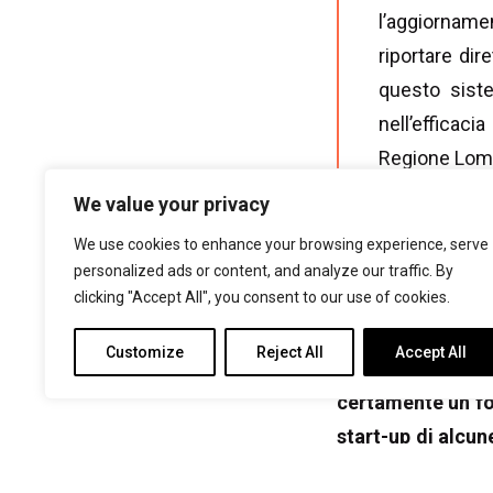
l’aggiorname
riportare di
questo siste
nell’efficaci
Regione Lomba
la Liguria, 
We value your privacy
redazioni rid
We use cookies to enhance your browsing experience, serve
personalized ads or content, and analyze our traffic. By
clicking "Accept All", you consent to our use of cookies.
Dall’analisi con
dedicati ai giova
Customize
Reject All
Accept All
collaborazione tra
certamente un for
start-up di alcun
mostre ed eventi 