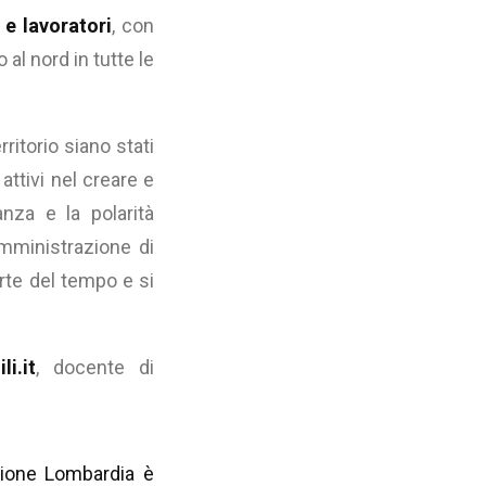
 e lavoratori
, con
al nord in tutte le
rritorio siano stati
ttivi nel creare e
nza e la polarità
amministrazione di
rte del tempo e si
li.it
, docente di
egione Lombardia è