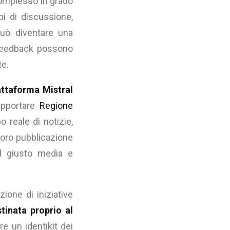
 complesso in grado
pi di discussione,
può diventare una
i feedback possono
te.
attaforma
Mistral
supportare
Regione
o reale di notizie,
a loro pubblicazione
il giusto media e
zione di iniziative
tinata proprio al
re un identikit dei