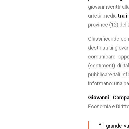
giovani iscritti a
un’età media
tra i
province (12) del
Classificando conte
destinati ai giov
comunicare oppor
(sentiment) di ta
pubblicare tali i
informano: una pa
Giovanni Camp
Economia e Diritt
“Il grande va