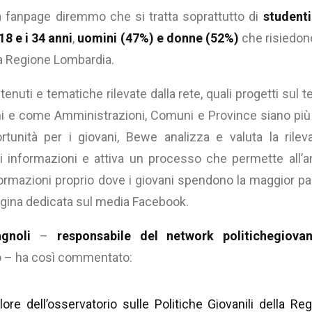
lla fanpage diremmo che si tratta soprattutto di
studenti
 18 e i 34 anni
,
uomini (47%) e donne (52%)
che risiedono 
la Regione Lombardia.
nuti e tematiche rilevate dalla rete, quali progetti sul te
ani e come Amministrazioni, Comuni e Province siano più a
tunità per i giovani, Bewe analizza e valuta la rileva
li informazioni e attiva un processo che permette all’
nformazioni proprio dove i giovani spendono la maggior pa
gina dedicata sul media Facebook.
agnoli
–
responsabile del network
politichegiovani
o – ha così commentato:
lore dell’osservatorio sulle Politiche Giovanili della R