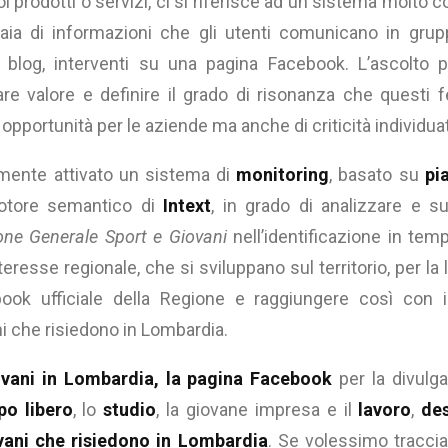
oi prodotti o servizi, ci si riferisce ad un sistema molto
gliaia di informazioni che gli utenti comunicano in grup
log, interventi su una pagina Facebook. L’ascolto 
are valore e definire il grado di risonanza che quest
i opportunità per le aziende ma anche di criticità individua
ente attivato un sistema di
monitoring
, basato su
pi
motore semantico di
Intext
, in grado di analizzare e 
one Generale Sport e Giovani
nell’identificazione in temp
nteresse regionale, che si sviluppano sul territorio, per l
ook ufficiale della Regione e raggiungere così con 
ni che risiedono in Lombardia.
vani in Lombardia
, la pagina Facebook
per la divulga
po libero
, lo
studio
, la giovane impresa e il
lavoro
,
des
vani che risiedono in Lombardia
. Se volessimo traccia