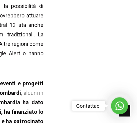
la possibilità di
dovrebbero attuare
tral 12 sta anche
mi tradizionali. La
Altre regioni come
ogle Alert o hanno
eventi e progetti
 lombardi
, alcuni in
mbardia ha dato
Whats
Contattaci
, ha finanziato lo
o e ha patrocinato