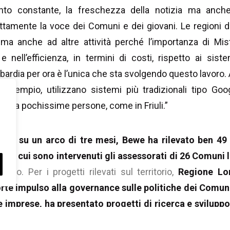
nto constante, la freschezza della notizia ma anche 
rettamente la voce dei Comuni e dei giovani. Le regioni 
ma anche ad altre attività perché l’importanza di Mis
a e nell’efficienza, in termini di costi, rispetto ai siste
rdia per ora è l’unica che sta svolgendo questo lavoro. 
ad esempio, utilizzano sistemi più tradizionali tipo Go
otte a pochissime persone, come in Friuli.”
dotta su un arco di tre mesi, Bewe ha rilevato ben 49 
ni in cui sono intervenuti gli assessorati di 26 Comuni
 loro. Per i progetti rilevati sul territorio,
Regione Lo
te impulso alla governance sulle politiche dei Comuni
e imprese, ha presentato progetti di ricerca e svilupp
culturali
.