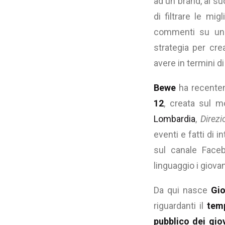
ad un brand, ai su
di filtrare le mi
commenti su un b
strategia per cre
avere in termini d
Bewe
ha recentem
12
, creata sul 
Lombardia
,
Direzi
eventi e fatti di i
sul canale Faceb
linguaggio i giova
Da qui nasce
Gio
riguardanti il
tem
pubblico dei gio