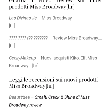
Guarda i video review sui nuovi
prodotti Miss Broadway[hr]
Las Divinas Je
– Miss Broadway
[hr]
???? ???? f?? ??????? –
Review Miss Broadway….
[hr]
CecilyMakeup –
Nuovi acquisti Kiko, Elf, Miss
Broadway… [hr]
Leggi le recensioni sui nuovi prodotti
Miss Broadway[hr]
BeautYdea –
Smalti Crack & Shine di Miss
Broadway review