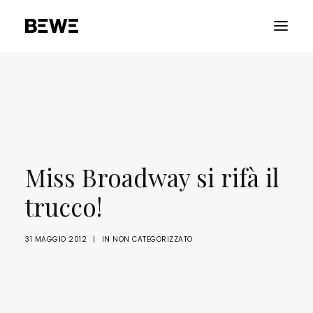
PORTFOLIO
CHI SIAMO
SERVIZI
RISORSE
Miss Broadway si rifà il
ADVOCACY
trucco!
CONTATTACI
31 MAGGIO 2012
|
IN
NON CATEGORIZZATO