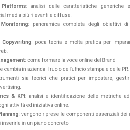
 Platforms
: analisi delle caratteristiche generiche 
al media più rilevanti e diffuse.
 Monitoring
: panoramica completa degli obiettivi di
 Copywriting
: poca teoria e molta pratica per impara
web.
anagement
: come formare la voce online del Brand.
e cambia in azienda il ruolo dell’ufficio stampa e delle PR.
trumenti sia teorici che pratici per impostare, gesti
ertising.
rics & KPI
: analisi e identificazione delle metriche a
ni attività ed iniziativa online.
Planning
: vengono riprese le componenti essenziali dei
i inserirle in un piano concreto.