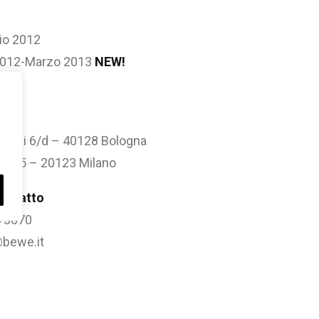
lio 2012
 2012-Marzo 2013
NEW!
ogna
Calzoni 6/d – 40128 Bologna
etto 5 – 20123 Milano
contatto
4 3070
bewe.it
ademy.it