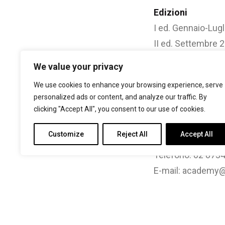
Edizioni
I ed. Gennaio-Lug
II ed. Settembre
We value your privacy
Sedi
Ifoa Milano e Bol
We use cookies to enhance your browsing experience, serve
personalized ads or content, and analyze our traffic. By
Indirizzo Via A. 
clicking "Accept All", you consent to our use of cookies.
Indirizzo Via Olm
Customize
Reject All
Accept All
Informazioni di 
Telefono: 02 873
E-mail: academy@
Sito Web:
beweac