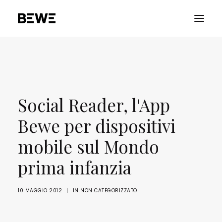
PORTFOLIO
CHI SIAMO
Social Reader, l'App
SERVIZI
RISORSE
Bewe per dispositivi
ADVOCACY
mobile sul Mondo
CONTATTACI
prima infanzia
10 MAGGIO 2012
|
IN
NON CATEGORIZZATO