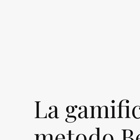
La gamific
metodo Be