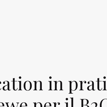
ation in prati
we per il B2