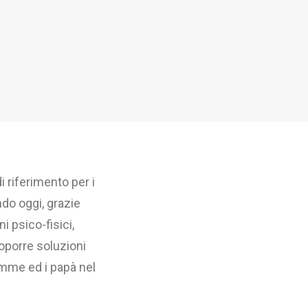
 riferimento per i
do oggi, grazie
i psico-fisici,
roporre soluzioni
mamme ed i papà nel