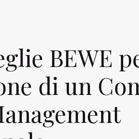
eglie BEWE pe
ione di un C
Management