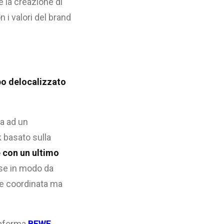
e la creazione di
 i valori del brand
o delocalizzato
ta ad un
 basato sulla
e con un ultimo
ese in modo da
 e coordinata ma
ttaforma
BEWE