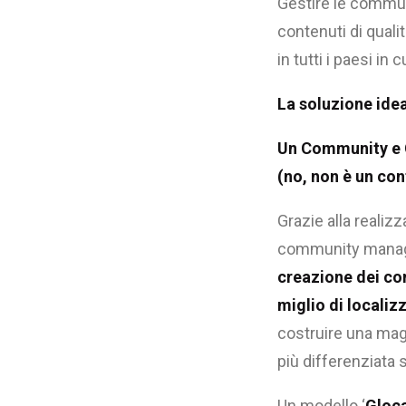
Gestire le communi
contenuti di quali
in tutti i paesi in 
La soluzione ide
Un Community e 
(no, non è un con
Grazie alla realiz
community managem
creazione dei con
miglio di localiz
costruire una mag
più differenziata 
Un modello ‘
Gloca