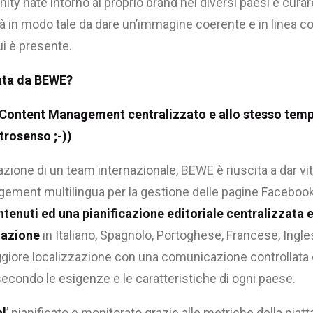
ty nate intorno al proprio brand nei diversi paesi e curar
tà in modo tale da dare un’immagine coerente e in linea con
cui è presente.
ata da BEWE?
Content Management centralizzato e allo stesso temp
trosenso ;-))
zazione di un team internazionale, BEWE è riuscita a dar vi
ent multilingua per la gestione delle pagine Facebook
tenuti ed una pianificazione editoriale centralizzata 
zazione
in Italiano, Spagnolo, Portoghese, Francese, Ingl
giore localizzazione con una comunicazione controllata
secondo le esigenze e le caratteristiche di ogni paese.
l
’ pianificato e monitorato grazie alle metriche della pia