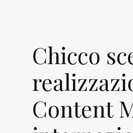
Chicco sc
realizzaz
Content 