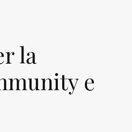
r la
ommunity e