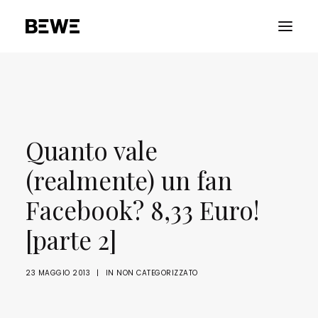
PORTFOLIO
CHI SIAMO
Quanto vale
SERVIZI
RISORSE
(realmente) un fan
ADVOCACY
Facebook? 8,33 Euro!
CONTATTACI
[parte 2]
23 MAGGIO 2013
|
IN
NON CATEGORIZZATO