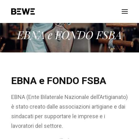
EBNA e FONDO FSBA
PORTFOLIO
CHI SIAMO
SERVIZI
RISORSE
EBNA e FONDO FSBA
ADVOCACY
CONTATTACI
EBNA (Ente Bilaterale Nazionale dell’Artigianato)
è stato creato dalle associazioni artigiane e dai
sindacati per supportare le imprese e i
lavoratori del settore.