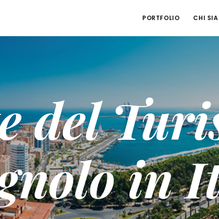
PORTFOLIO
CHI SI
e del Tur
nolo in I