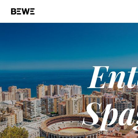
Ent
Spag