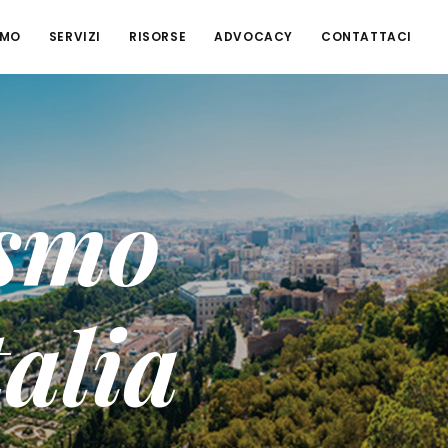
AMO
SERVIZI
RISORSE
ADVOCACY
CONTATTACI
ismo
talia