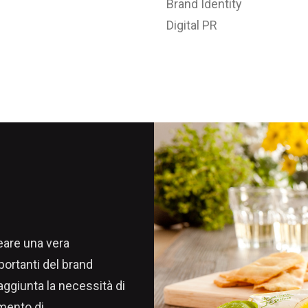
Brand Identity
Digital PR
eare una vera
portanti del brand
ggiunta la necessità di
umento di