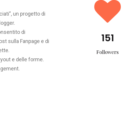
ati”, un progetto di
logger.
onsentito di
151
ost sulla Fanpage e di
ette.
Followers
yout e delle forme.
agement.