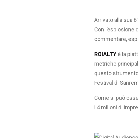
Arrivato alla sua 6
Con l’esplosione d
commentare, espri
ROIALTY
è la pia
metriche principal
questo strumento 
Festival di Sanre
Come si può osserv
i 4 milioni di imp