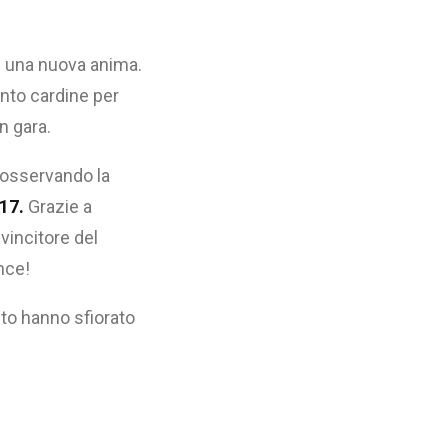
 di una nuova anima.
ento cardine per
n gara.
 osservando la
17.
Grazie a
 vincitore del
nce!
nto hanno sfiorato