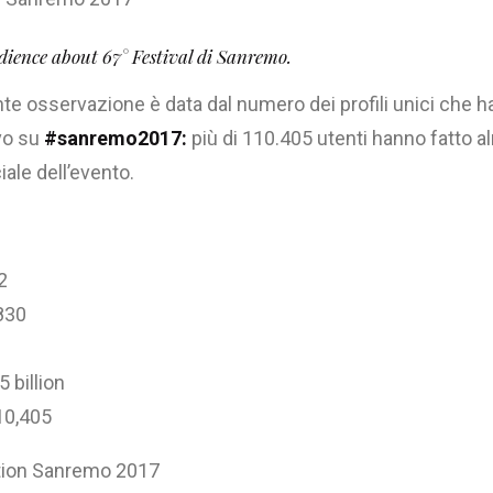
udience about
67° Festival di Sanremo.
nte osservazione è data dal numero dei profili unici che 
ivo su
#sanremo2017:
più di 110.405 utenti hanno fatto 
iale dell’evento.
2
830
 billion
10,405