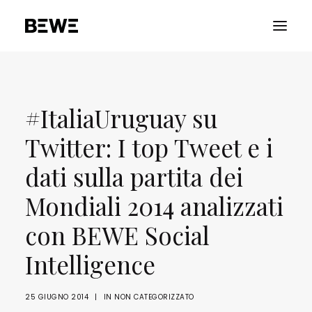
PORTFOLIO
#ItaliaUruguay su
CHI SIAMO
Twitter: I top Tweet e i
SERVIZI
RISORSE
dati sulla partita dei
ADVOCACY
Mondiali 2014 analizzati
CONTATTACI
con BEWE Social
Intelligence
25 GIUGNO 2014
|
IN
NON CATEGORIZZATO