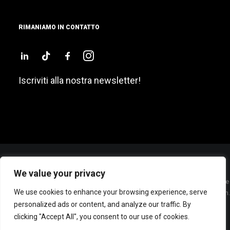
RIMANIAMO IN CONTATTO
Iscriviti alla nostra newsletter!
We value your privacy
Sede Legale: P.zza San Sepolcro, 2 – 20123 – MILANO (ITALY) – Cap. Sociale
We use cookies to enhance your browsing experience, serve
€ 60.000 Int. Vers. – Cod. Fisc./P. IVA e Iscrizione Registro Imprese di Milano n.
personalized ads or content, and analyze our traffic. By
07285800962 – R.E.A. MI 1948551 –
© BEWE Srl, tutti i diritti riservati |
Privacy policy
clicking "Accept All", you consent to our use of cookies.