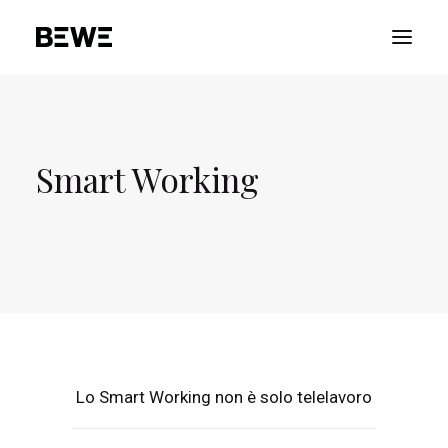
PORTFOLIO
CHI SIAMO
Smart Working
SERVIZI
RISORSE
ADVOCACY
CONTATTACI
Lo Smart Working non è solo telelavoro