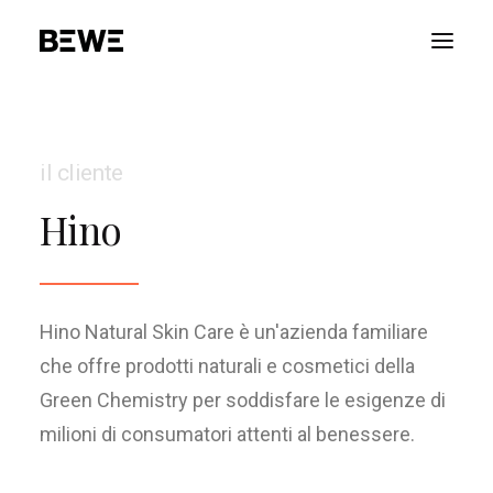
PORTFOLIO
il cliente
CHI SIAMO
Hino
SERVIZI
RISORSE
ADVOCACY
Hino Natural Skin Care è un'azienda familiare
CONTATTACI
che offre prodotti naturali e cosmetici della
ENGLISH
Green Chemistry per soddisfare le esigenze di
milioni di consumatori attenti al benessere.