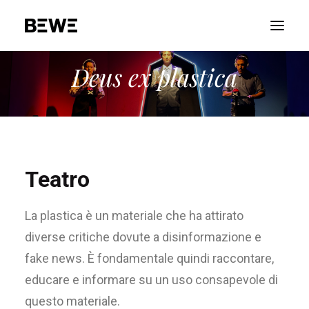
Deus ex plastica
PORTFOLIO
CHI SIAMO
SERVIZI
RISORSE
Teatro
ADVOCACY
CONTATTACI
La plastica è un materiale che ha attirato
diverse critiche dovute a disinformazione e
fake news. È fondamentale quindi raccontare,
educare e informare su un uso consapevole di
questo materiale.