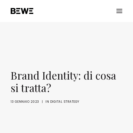
PORTFOLIO
CHI SIAMO
SERVIZI
RISORSE
Brand Identity: di cosa
ADVOCACY
si tratta?
CONTATTACI
13 GENNAIO 2023
|
IN
DIGITAL STRATEGY